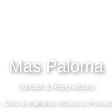
AS
NOS SUITES
NOS GÎTES
SERVICES
GALERIE
TARIFS
BO
Mas Paloma
Contact & Réservations
 Gîtes & chambres d’hôtes en Proven