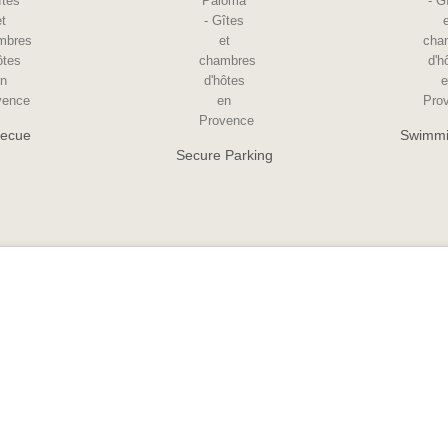
ecue
Swimmi
Secure Parking