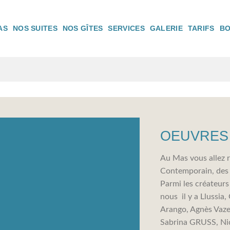
AS
NOS SUITES
NOS GÎTES
SERVICES
GALERIE
TARIFS
BO
OEUVRES 
Au Mas vous allez r
Contemporain, des t
Parmi les créateur
nous il y a Llussia
Arango, Agnès Vazeu
Sabrina GRUSS, Nic