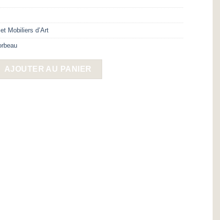
t Mobiliers d’Art
orbeau
net Mikado par Caroline CORBEAU
AJOUTER AU PANIER