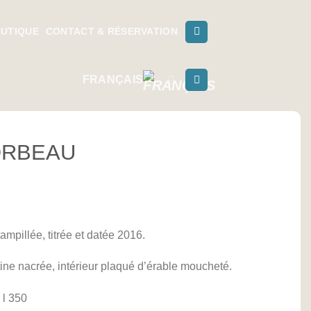
UTIQUE
CONTACT & RÉSERVATION
FRANÇAIS
ORBEAU
mpillée, titrée et datée 2016.
tine nacrée, intérieur plaqué d’érable moucheté.
 l 350