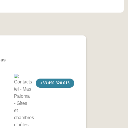
nas
+33.490.320.613