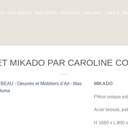
AS
NOS SUITES
NOS GÎTES
SERVICES
GALERIE
TARIFS
BO
ET MIKADO PAR CAROLINE C
MIKADO
Pièce unique esta
Ajouter
Acier brossé, pa
à la liste
de
H 1660 x L 800 x
souhaits